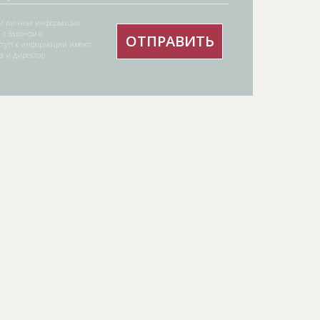
ми личная информация
 с Законом о
ступ к информации имеют
а и директор.