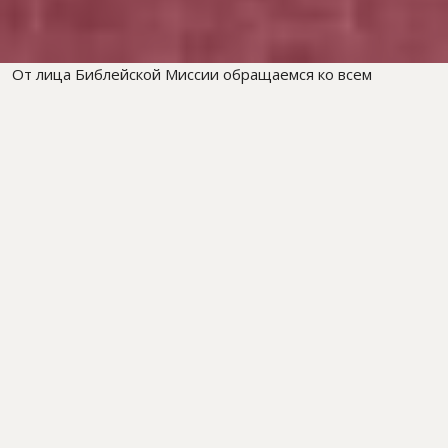
От лица Библейской Миссии обращаемся ко всем
Церквям Центральной Азии! Братья и сёстры, в наших
молитвах нуждаются люди!
Новости о ситуации в Украине поступают к нам каждый
день. В это тяжёлое и не простое время много людей
пострадали от сложившейся ситуации и потеряли свои
дома. Церкви и Центры Надежды активно
задействованы в служении таким людям. Эти люди
нуждаются в нашей поддержке и помощи.
Наша цель от Бога остается неизменной: помогать
нуждающимся людям в зоне бедствия по разные
стороны, и тем самым нести им практическое
свидетельство Божьей любви. Наши сотрудники и
волонтеры служат на местах, где людям срочно нужна
помощь, в виде пропитания и жилья
.