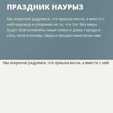
ПРАЗДНИК НАУРЫЗ
Мы искренне радуемся, что пришла весна, а вместе с
ней надежда и упование на то, что Бог без меры
будет благословлять наши семьи и дома, города и
сёла, поля и посевы. Мира и процветания всем нам!
Мы искренне радуемся, что пришла весна, а вместе с ней
надежда и упование на то, что Бог без меры будет
благословлять наши семьи и дома, города и сёла, поля и
посевы. Мира и процветания всем нам!
Во многих местах Центральной Азии прошли
празднества. Были приглашены соседи, друзья, родные.
Были подготовлены праздничные Богослужения. Звучали
поздравления, читали Слово Божие, участвовали