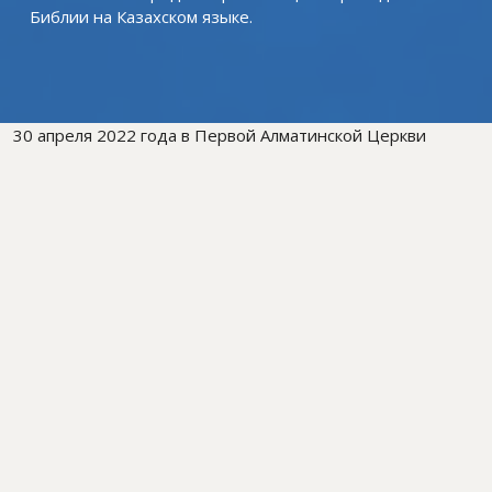
Библии на Казахском языке.
30 апреля 2022 года в Первой Алматинской Церкви
Евангельских Христиан-Баптистов “Голгофа” состоялась
очередная презентация перевода Библии на Казахском
языке.
Присутствовали:
Провославная Церковь, Библейское общество
Казахстана, Библейская Миссия,Преподаватели
Богословия, Христианские организации и Представители
Евангельских Церквей.
К собравшимся обратился служитель Церкви Голгофа и
руководитель Миссии Алексей Викторович Лубошников,
Рассказал о переводе Библии на казахский язык, и о
важности чтения писания на двух языках: казахском и